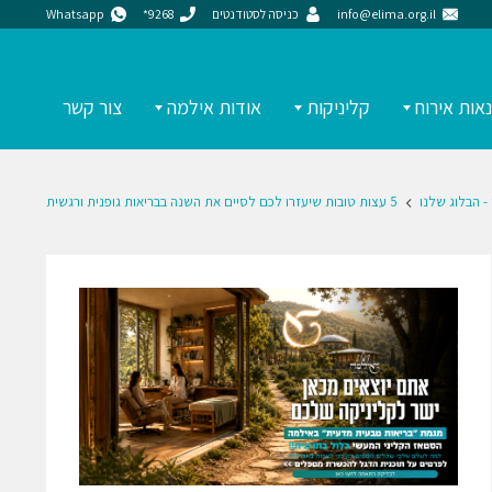
info@elima.org.il
כניסה לסטודנטים
9268*
Whatsapp
אות אירוח
קליניקות
אודות אילמה
צור קשר
- הבלוג שלנו
5 עצות טובות שיעזרו לכם לסיים את השנה בבריאות גופנית ורגשית