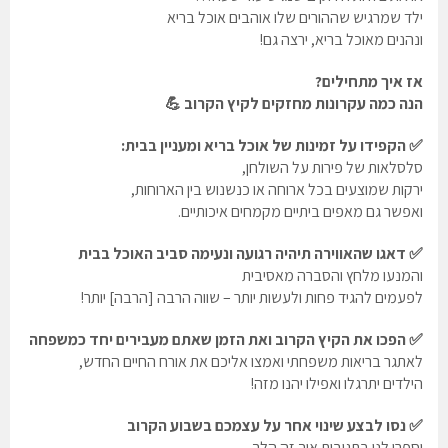
ילד שמרגיש שההורים שלו אוהבים אוכל בריא
ונהנים מאוכל בריא, ירצה גם!
אז איך מתחילים?
הנה כמה עקרונות מחזקים לקיץ הקרוב 💪
✅ הקפידו על זמינות של אוכל בריא ומעניין בבית:
סלסלאות של פירות על השולחן,
ירקות שמוצעים בכל ארוחה או כנשנוש בין הארוחות,
ואפשר גם מאפים ביתיים מקמחים איכותיים.
✅ דאגו שהאווירה תיהיה רגועה ונעימה סביב האוכל בבית
והמנעו מלחץ והסברה מאסיבית
לפעמים להגיד פחות ולעשות יותר – שווה הרבה [הרבה] יותר!
✅ הפכו את הקיץ הקרוב ואת הזמן שאתם מעבירים יחד כמשפחה
לאתגר בריאות משפחתי ואמצו אליכם את אורח החיים החדש,
הילדים יתרגלו ואפילו יהנו מזה!
✅ נסו לבצע שינוי אחר על עצמכם בשבוע הקרוב
וספרו לנו בתגובות איך זה הלך