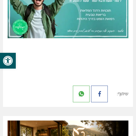
פתח סרגל 
שיתוף: