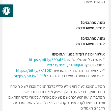
חג אורים שמח!
פתח סרגל 
נהנת מהתכנים?
למדת משהו חדש?
נהנת מהתכנים?
למדת משהו חדש?
אילמה יכולה לעזור במגוון תחומים!
* פרטים על מסלולי הלימוד
https://bit.ly/3MYafRk
* סדנאות ניקוי
https://bit.ly/37ybjME
*ייעוץ אישי בתחום הבריאות הטבעית
https://bit.ly/3FAT0D1
*ייעוץ אישי ברפואת הנפש בדרך היהדות
https://bit.ly/3l9Sfrr
המידע המוצג לעיל הוא מידע כללי בלבד המכיל עצות לשיפור אורח
החיים, ואין בו כדי להוות תחליף לייעוץ ו/ או חוות דעת רפואית.
המחבר/ת ו/או המערכת אינם נושאים באחריות כלשהי כלפי הקוראים,
ואלה נדרשים לקבל עצה מקצועית לפני כל פעולה המסתמכת על
הדברים האמורים.