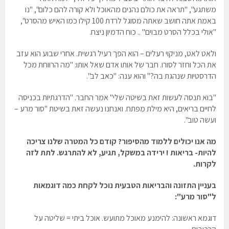
משתגע", "תראה את כולם נהנים מהאוכל ולא קורה להם כלום", "נו
באמת אתה חושב שאתה מסוגל לרדת 100 קילו כמו האיש מהסרט",
"אולי בכלל הסרט מבוים" .. כוח הדמיון ניצח.
ולאט לאט, מניקוי רעלים – הוא הפך רעיל רגשית. אחרי שבוע הוא עזב
את הכל וחזר לסורו. חבר של אותו אדם שאל אותו: "מה הרווחת מכל
הדרסטיות שנהגת בה?" והוא ענה: "כאב לב".
"בוא תנסה לעשות זאת בשיטה שלי" אמר החבר. "הדרגתיות בכניסה
לחיים בריאים, היא מילת מפתח. ואנחנו נעשה זאת בשיטת "סור מרע –
ועשה טוב".
מה אנו יכולים ללמוד מהסיפור? קודם כל המטרה שלנו צריכה
להיות- בריאות ! ירידה במשקל, תגיע, לא להתרגש. לתת לזה
לקרות.
בעניין התזונה והבריאות הטבעית נוכל לקחת כמה דוגמאות
ל"סור מרע":
דוגמא ראשונה
: להימנע מאוכל מתועש. אוכל ביתי = שליטה על