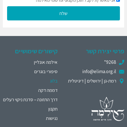
אני מאשר/ת לקבל תוכן מקצועי ופרסומי מאילמה
שלח
פרטי יצירת קשר
קישורים שימושיים
9268*
אילמה אונליין
info@elima.org.il
סיפורי בוגרים
רמת-גן | ירושלים | דיגיטלית
בלוג
דממה דקה
דרך התזונה – סדנת ניקוי רעלים
תקנון
נגישות