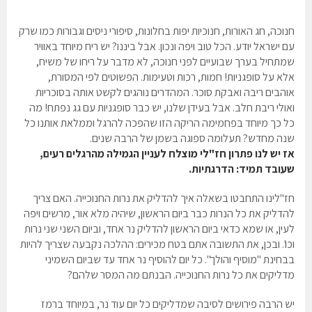
חנוכה, חג האורות, חנוכיות יפות בחלונות, סיפורי ניסים וגבורות כמו שרק
עם ישראל יודע. הכל טוב ויפה ונכון. אבל ביננו? יש ריח מיוחד באוויר
שמתחיל בערך שבועיים לפני חנוכה, לא מדבר על ריחו של משיח,
אלא על סופגניות! חמות, רכות וטעימות. הפשוטים לפי המסורת,
אוהבים ריבה ואבקת סוכר. המהדרים נוהגים לקשט אותה בסוכריות
ואולי ריבת חלב. אבל בעידן שלנו, יש כבר סופגניות עם גג נפתח! מה
כל כך מיוחד בפחמימה הריקה הזו שהפכה להרגל וממלאת אותנו כל
שנה מחדש? תעלומה ספוגה בשמן של הרבה שנים.
אז יש לנו פתרון חז"לי מוצלח לעניין הגמילה מהרגלים רעים,
שעובד תמיד: הדרגתיות.
חז"לינו התחבטו בשאלה איך להדליק את נרות החנוכייה. האם צריך
להדליק את כל הנרות כבר ביום הראשון, שיהיה מלא אור, מרשים ויפה
לעין, או שמא כדאי ביום הראשון להדליק נר אחד, וביום השני שני נרות
וכו'. ובכן, את התשובה אתם בטח מכירים: ההלכה נקבעה שצריך להיות
בבחינת "מוסיף והולך". כל יום להוסיף נר אחד עד שביום השמיני
מדליקים את כל נרות החנוכייה. הבנתם מה המסר שלהם?
יש הרבה פירושים לסיבה שמדליקים כל יום עוד נר, במיוחד ברמז