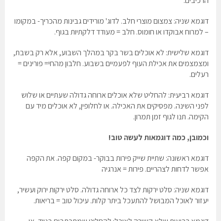
הרכיבים.
דוגמא שניה:
צמצום מוצרי חלב. לדוג' מורידים גבינות מהכריך- במקומו
– למרוח אבוקדו או חומוס. חלב = מעודד דלקתיות בגוף.
דוגמא שלישית
: לא אוכלים בשר בקר במהלך השבוע, אלא רק בשבת,
ומצמצמים את אכילת העוף לפעמיים בשבוע. חלבון מהחי= פורינים =
רעלים.
דוגמא רביעית
: להחליט שלא אוכלים ארוחה גדולה שעתיים או שלוש
לפני השינה. מפסיקים את האכילה. או לחלופין, לא אוכלים מיד עם
הקימה. תנו לגוף זמן תמרון.
וכמובן, כמה דוגמאות לעשה טוב!
דוגמא ראשונה
: שתיית שייק פירות בבוקר- במקום קפה. את הקפה
אפשר לדחות לצהריים. פירות = אנרגיה
דוגמא שניה
: סלט ירקות לצד כל ארוחה גדולה. סלט ירקות ירוק ועשיר,
יעזור לאוכל המבושל להתעכל ביתר קלות. עיכול טוב = בריאות.