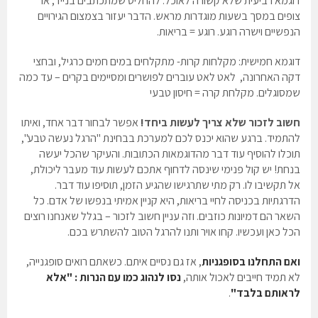
דוגמא רביעית
שלא קשורה לאוכל: להחליט שמתכתבים בנייד, או
צופים במסך בשעות מוגדרות מראש. הדבר יעזור בצמצום הגירויים
הנפשיים וישרה רוגע. רוגע = בריאות.
דוגמא חמישית
: מקלחות קרות- מתקלחים במים חמים כרגיל, ובחצי
דקה האחרונה, לאט לאט עוברים לפושרים ומסיימים בקרים – עד כמה
שמסוגלים. מקלחת קרה = חיסון טבעי
חשוב לזכור שלא צריך לעשות ביחד!
אפשר לבחור דבר אחד, ואיתו
להתמיד. ברגע שהוא יכנס לכם למערכת בבחינת "הרגל נעשה טבע",
תוכלו להוסיף עוד דבר מהדוגמאות הכתובות. והעיקר שהכל יעשה
בנחת! יש קול פנימי שינסה לדחוף אתכם לעשות עוד מעבר ליכולת,
אל תקשיבו לו. רק מתי שתרגישו שהגיע הזמן, תוסיפו עוד דבר.
הדרגתיות בכניסה לחיי בריאות, היא קניין אמיתי בנפשו של אדם. כל
השאר הם דמיונות כוזבים. וזה עניין חשוב לזכור – בגלל שאנחנו רוצים
הכל כאן ועכשיו. קחו אויר ותנו להרגל הטוב להשתרש בכם.
ואם התחלנו בסופגניות
, אז גם נסיים איתם. כשאתם רואים סופגנייה,
לא תמיד חייבים לאכול אותה,
נסו לנהוג כמו עם הנרות : "אלא
לראותם בלבד"
.