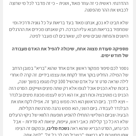
ההדרגתי. ראשית כי זה עוזר מאוד, ושנית – כי זה מדבר לכל מי שרוצה
לכבוש את ההר מהפסגה.
שלא תבינו לא נכון,
אנחנו
מאוד בעד בריאות על כל גווניה ודרכיה ומי
שמחמיר בבריאות תבוא עליו הברכה. רק שאנחנו מכירים את ההרגלים
הישנים והפחות טובים שיש לנו, שאורבים לנו מעבר לפינה.
מספיקה סעודת מצווה אחת, שיכולה להפיל את האדם מעבודה
של חודש ימים.
נספר לכם סיפור ממקור ראשון: אדם אחד שהוא "בריא" במובן הרחב
של המילה. החליט בוקר אחד לקחת את עצמו בידיים. זה קרה לו אחרי
לילה שראה סרט זר על אדם שהשיל 100 קילו מגופו במשך שנה,
בזכות שלא הכניס אוכל לגופו אלא רק שתה מיצים ושייקים. הסרט הזה
הכניס בו מוטיבציה וכוח רצון, אז הוא רכש לעצמו מכונת מיצים ובלנדר
– ויצא לדרך. ביום הראשון הוא היה ממש בתוך זה. אפילו לקח אתו את
הבלנדר לעבודה. ביום השני, הוא ממש נהנה מהרגשת הקלילות.
הבעיה שביום השלישי התחילו להופיע תופעות הלוואי של ניקוי הרעלים
שלא היו כל כך קלילות: כאבי ראש, עייפות, יציאות לא סדירות – אבל
הכי גרוע, הסרט הבריא שהוא ראה
נשכח מליבו
, ובמקום זה הציפו
אותו מחשבות לא בריאות: "בשביל מה לך כל זה", "למה אתה