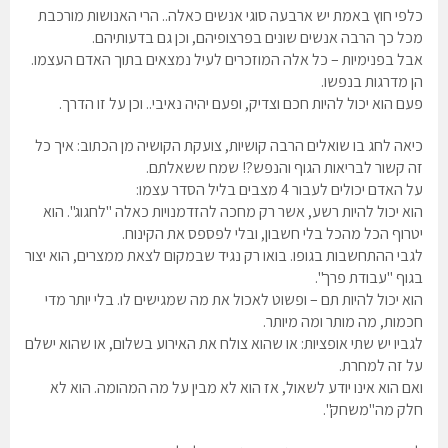
כלפי חוץ באמת יש ארבעה סוגי אנשים כאלה.. הרי האנושות מורכבת
מכל כך הרבה אנשים שונים בפרצופיהם, וכן גם בדעותיהם.
אבל בפנימיות – כל אלה המוזכרים לעיל נמצאים בתוך האדם העצמו.
הן מדרגות בנפשו.
פעם הוא יכול להיות חכם וצדיק, ופעם יהיה נאיבי.. וכן על זו הדרך.
כיאה לחג בו שואלים הרבה קושיות, צועקת הקושיה מן הכתוב: איך כל
זה קשור לבריאות הגוף והנפש?! שמח ששאלתם.
על האדם יכולים לעבור 4 מצבים בליל הסדר עצמו:
הוא יכול להיות רשע, אשר רק מחכה להזדמנויות כאלה "לחגוג". הוא
יטרוף הכל מהכל בלי חשבון, ובלי לפספס את הקינוח.
לגבי ההתחשבות בגופו. בואו רק נגיד שבמקום לצאת ממצרים, הוא יצור
בגוף "עבודת פרך".
הוא יכול להיות תם – ופשוט לאכול את מה שמגישים לו. בלי יותר מדי
חכמות, מה מותר ומה מיותר.
לגביו יש שתי אופציות: או שהוא צולח את האירוע בשלום, או שהוא ישלם
על זה למחרת.
ואם הוא אינו יודע לשאול, אז הוא לא מבין על מה המהומה. הוא לא
חלק מה"משחק".