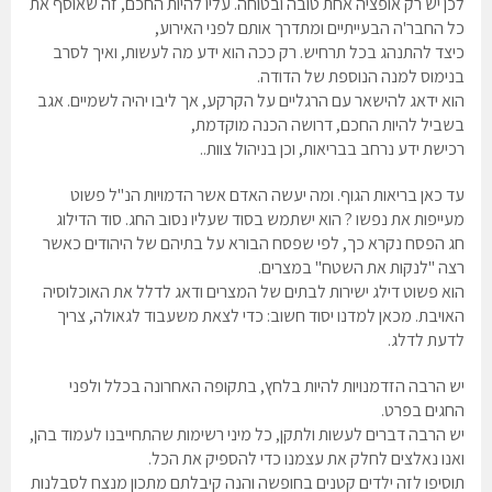
לכן יש רק אופציה אחת טובה ובטוחה. עליו להיות החכם, זה שאוסף את
כל החבר'ה הבעייתיים ומתדרך אותם לפני האירוע,
כיצד להתנהג בכל תרחיש. רק ככה הוא ידע מה לעשות, ואיך לסרב
בנימוס למנה הנוספת של הדודה.
הוא ידאג להישאר עם הרגליים על הקרקע, אך ליבו יהיה לשמיים. אגב
בשביל להיות החכם, דרושה הכנה מוקדמת,
רכישת ידע נרחב בבריאות, וכן בניהול צוות..
עד כאן בריאות הגוף. ומה יעשה האדם אשר הדמויות הנ"ל פשוט
מעייפות את נפשו ? הוא ישתמש בסוד שעליו נסוב החג. סוד הדילוג
חג הפסח נקרא כך, לפי שפסח הבורא על בתיהם של היהודים כאשר
רצה "לנקות את השטח" במצרים.
הוא פשוט דילג ישירות לבתים של המצרים ודאג לדלל את האוכלוסיה
האויבת. מכאן למדנו יסוד חשוב: כדי לצאת משעבוד לגאולה, צריך
לדעת לדלג.
יש הרבה הזדמנויות להיות בלחץ, בתקופה האחרונה בכלל ולפני
החגים בפרט.
יש הרבה דברים לעשות ולתקן, כל מיני רשימות שהתחייבנו לעמוד בהן,
ואנו נאלצים לחלק את עצמנו כדי להספיק את הכל.
תוסיפו לזה ילדים קטנים בחופשה והנה קיבלתם מתכון מנצח לסבלנות