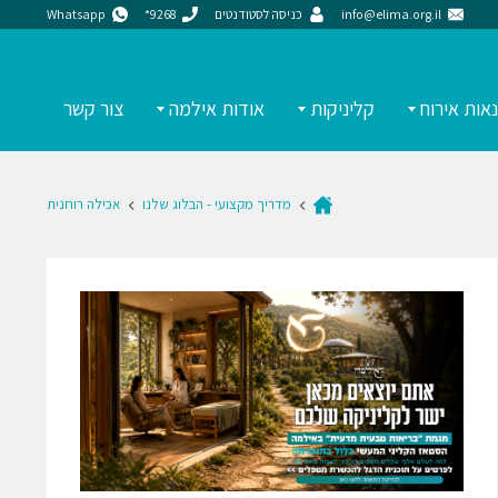
info@elima.org.il
כניסה לסטודנטים
9268*
Whatsapp
אות אירוח
קליניקות
אודות אילמה
צור קשר
מדריך מקצועי - הבלוג שלנו
אכילה רוחנית