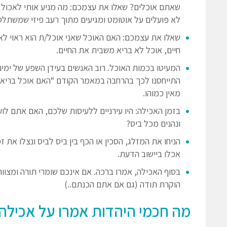
שאתם אוכלים? שאלו את עצמכם: מה מניע אותי לאכול עכ
לא פועלים על אוטומט ומגיעים מתוך רעב פיזי שמשתלט 
שאלו את עצמכם: האם האוכל שאני אוכל/ת הוא ראוי לאכי
חיים, אוכל לא בריא משבית את החיים.
המעיטו בכמות האוכל. רוב האנשים בעידן השפע של ימינ
התייחסנו לכך בהרחבה במאמר הקודם “האם אוכל בריא י
מאין כמוהו.
בזמן האכילה: היו עירניים ללעיסות שלכם, האם אתם לו
ונהנים מכל ביס?
הניחו את המזלג, הסכין או הכף בין ביס לביס ונצלו את ז
אכלו ביישוב הדעת.
בסוף האכילה, אמרו ברכה. אם אינכם שומרי תורה ומצוות
הוקרת תודה (גם אם אתם הכנתם..)
מה חכמי היהדות אמרו על אכילה