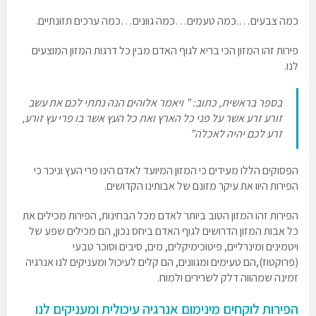
כמה צבעים….כמה טעמים…כמה גוונים…כמה ערכים תזונתיים.
פירות זהו המזון הכי בריא לגוף האדם מבין כל דרגות המזון המוצעים
לנו.
בספר בראשית, כתוב: ” ויאמר אלוהים הנה נתתי לכם את עשב
זורע זרע אשר על פני כל הארץ ואת כל העץ אשר בו פרי עץ זורע,
זרע לכם יהיה לאכלה”
הפסוקים הללו מעידים כי המזון המיועד לאדם הינו פרי העץ וניכר כי
הפירות היוו את עיקר מזונם של אבותינו הקדושים.
הפירות זהו המזון הטוב ביותר לאדם מכל הבחינות, הפירות מכילים את
כל אבות המזון הדרושים לגוף האדם ביחס נכון, הם מכילים שפע של
ויטמינים ומינרליים, פיטוכימיקלים, מים, סיבים וסוכר טבעי
(פרוקטוז),הם טעימים ומגוונים, הם קלים לעיכול ומעניקים לנו אנרגיה
זמינה שמהווה דלק לשרירים ולמוח.
הפירות לוקחים מינימום אנרגיה עיכולית ומעניקים לנו