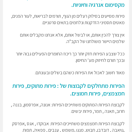
מקסימום אנרגיה וחיוניות.
פירות מסייעים בסילוק רעלים מן הגוף, תורמים לבריאות, לעור הפנים,
מאטים תסמיני הזדקנות ונלחמים בתאים סרטניים.
אין צורך להכין אותם, או לבשל אותם, אלא אנחנו מקבלים אותם
שלמים היישר משולחנו של הקב”ה.
ככל שצבע הפירות חזק יותר כך ריכוז החומרים הפעילים גבוה יותר
ובכך תורם לחיזוק מע’ החיסון.
מאוד חשוב לאכול את הפירות כשהם בשלים ובעונתם.
הפירות מתחלקים לקבוצות של : פירות מתוקים, פירות
חמצמצים, פירות חמוצים.
לקבוצת הפירות המתוקים משתייכים הפירות: אנונה, אפרסמון, בננה ,
חרוב, תאנה , תמר, פירות יבשים.
לקבוצת הפירות חמצמצים משתייכים הפירות: אבוקדו , אגס ,אפרסק
,גויאבה , דובדבן, חבוש, מנגו ,משמש , ענבים , פפאיה, תפוח.