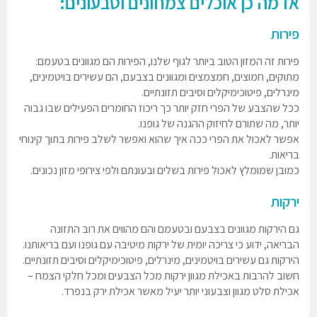
אז מה כן אוכלים צמחונים וטבעונים:
פירות
פירות זה המזון הטוב ביותר לגוף שלנו, הפירות הם מגוונים בטעמם:
מתוקים, חמוצים, חמצמצים ומגוונים בצבעם, הם עשירים בויטמינים,
מינרלים, פיטוכימיקלים וסיבים תזונתיים.
ככל שהצבע של הפרי חזק יותר כך ריכוז החומרים הפעילים שבו גבוה
יותר, מה שתורם לחיזוק ההגנה של גופנו.
אפשר לאכול את הפרי ככה איך שהוא ואפשר לשלב פירות בתוך קינוחי
בריאות.
כמובן שמומלץ לאכול פירות בשלים ובעונתם ולפי צירופי מזון נכונים.
ירקות
גם הירקות מגוונים בצבעם ובטעמם והם מהווים את רוב התזונה
הבריאה, ידוע כי צריכה יומית של ירקות מיטיבה עם גופנו ועם בריאותנו.
הירקות גם עשירים בויטמינים, מינרלים, פיטוכימיקלים וסיבים תזונתיים.
חשוב להרבות באכילת מגוון ירקות מכל הצבעים ומכל חלקי הצמח –
אכילת סלט מגוון וצבעוני יותר יעיל מאשר אכילת ירק בנפרד.