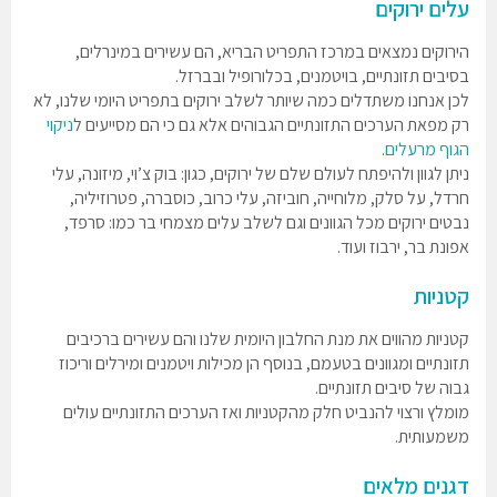
עלים ירוקים
הירוקים נמצאים במרכז התפריט הבריא, הם עשירים במינרלים,
בסיבים תזונתיים, בויטמנים, בכלורופיל ובברזל.
לכן אנחנו משתדלים כמה שיותר לשלב ירוקים בתפריט היומי שלנו, לא
רק מפאת הערכים התזונתיים הגבוהים אלא גם כי הם מסייעים ל
ניקוי
הגוף מרעלים
.
ניתן לגוון ולהיפתח לעולם שלם של ירוקים, כגון: בוק צ’וי, מיזונה, עלי
חרדל, על סלק, מלוחייה, חוביזה, עלי כרוב, כוסברה, פטרוזיליה,
נבטים ירוקים מכל הגוונים וגם לשלב עלים מצמחי בר כמו: סרפד,
אפונת בר, ירבוז ועוד.
קטניות
קטניות מהווים את מנת החלבון היומית שלנו והם עשירים ברכיבים
תזונתיים ומגוונים בטעמם, בנוסף הן מכילות ויטמנים ומירלים וריכוז
גבוה של סיבים תזונתיים.
מומלץ ורצוי להנביט חלק מהקטניות ואז הערכים התזונתיים עולים
משמעותית.
דגנים מלאים