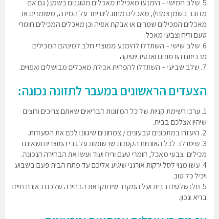
5. שלב חמישי – הימנעו מאכילת מאכלים מטוגנים בשמן ( גם אם
מדובר בשמן צמחי), מאכלים מתובלים יתר על המידה, משומרים או
מאכלים המכילים שמרים או אבקת אפיה וכן מאכלים המכילים חומרי
טעם וריח וצבעי מאכל.
6. שלב שישי – השתדלו להימנע ממוצרי חלב למינהם המכילים
מרביתם הורמונים ואנטיביוטיקה.
7. שלב שביעי – השתדלו להפחית אכילת מאכלים מבושלים ואפויים.
הצעדים הראשונים במעבר לתזונה נכונה:
1. ערכו רשימת קניות של כל המזונות הבריאים שאתם צריכים ורוצים
שיהיו אצלכם בבית.
2. היעזרו במתכונים טבעונים / צמחונים שיגוונו לכם את הסעודות.
3. שימו לב לכל האותיות הקטנות שרשומות על גבי המוצרים ושאינם
מכילים: צבעי מאכל, חומרי טעם וריח ועוד ועשו את הבחירה הנכונה.
4. עשו מנוי לסל ירקות אורגני שיגיע אליכם עד פתח הבית פעם בשבוע
ויכיל כל טוב.
5. תלו שלטים בבית ועל המקרר שיחזקו את הבחירה שלכם באורח חיים
בריא ונכון.