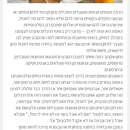
הרבה פעמים אנשים שעוברים מאכילת מזון מן החי למזון צמחוני או
טבעוני נתקלים בקשיים ונראה להם שלא נשאר להם מה לאכול,
איכשהו נראה להם שהתפריט שלהם יסתכם רק בסלט ופירות.
האמת היא שזה לא כך – מדובר רק בשינוי הרגלים שיצרנו לעצמנו
במהלך החיים, בשינוי מחשבתי ובפתיחות למה שהטבע מציע לנו.
מעבר למזון צמחוני או טבעוני הוא למעשה בחירה מודעת לאכול מזון
חי (raw), פשוט וגולמי.
מזון שקרוב כמה שיותר למצבו הטבעי והימנעות ממזונות מעובדים,
מרוססים, מתועשים, ומזונות מן החי שמלאים באנטיביוטיקה
ובהורמונים.
כשאנחנו עושים תפנית בדרך לשינוי אמיתי באורח החיים שלנו ואנחנו
באמת בוחרים בחירה פנימית כי אנחנו רוצים לחיות חיים בריאים יותר,
ויטאליים יותר, אנרגטיים יותר ושמחים יותר אז הדרך כבר סלולה לפנינו.
מה שלרוב תוקע אותנו מלעשות בפועל את השינוי הזה אלו הרגלים
שהורגלנו מהבית, איך לאכול, אילו מאכלים לשלב אחד עם השני,
הרגלים חברתיים וסביבתיים ואמונות שמגבילות אותנו מלעשות את
השינוי, כמו למשל: “אם לא אוכל בשר אז לא יהיה לי כוח”, ” אם לא
אוכל ביצה וגבינה אז לא אקבל חלבונים” וכו’…
כמובן שהבחירה בתזונה צמחונית או טבעונית צריכה להיות מתוך