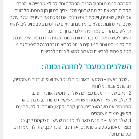
הסכמה פנימית ומתוך הבנה והתמדה וחלילה לא מכפייה או הכרח.
הקב’ה ברא את כל מה שהגוף שלנו צריך במזון מן הצומח: חלבונים,
עמילנים, שומנים, ויטמינים ומינרלים ואם נפקח את העיניים נגלה עולם
שלם של מזונות נפלאים, מזינים ובריאים שקיימים בטבע ויכולים להוות
תחליפים נהדרים למה שהורגלנו לצרוך עד היום.
חשוב לעשות את המעבר לתזונה נכונה בצורה הדרגתית, יש להיגמל
תחילה מן המזונות המזיקים ביותר לבריאות ובהדרגה להיפטר גם מן
המזיק פחות לבריאות ולעבור למועיל ביותר לבריאות.
השלבים במעבר לתזונה נכונה:
1. שלב ראשון – הימנעו באופן מוחלט מבשר ועופות, דגים משומרים,
גבינות צהובות ומלוחות.
2. שלב שני – הימנעו מצריכה של יינות ומשקאות חריפים.
3. שלב שלישי – הימנעו משתיית משקאות מעוררים, מצננים או
מחממים את מע’ העצבים, כגון: קפה, קקאו, מוגזים, קולה, תה עם
קפאין, מיצים משומרים.
4. שלב רביעי – הימנעו מאכילת מזונות שעשויים מקמח לבן, כגון:
מוצרי מאפה, פסטה, פתיתים, אורז לבן, סוכר לבן, שוקולד, ממרחים
מסוכרים וכו’.