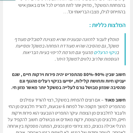
בהפחתת המשקל , מדויק יותר לתת תפריט לכל אדם באופן אישי
בהתייחס לגילו, מצבו הבריאותי וכו’…
המלצות כלליות :
מומלץ לעבור לתזונה טבעונית שהיא מצוינת לסובלים מעודף
משקל, גם מהסיבה שהיא מעודדת הפחתה במשקל ומסייעת
ב
ניקוי הרעלים
מהגוף וגם תורמת לריפוי בעיות הבריאות
הנוספות שלרוב נלווים למשקל היתר.
חשוב שבין: 90%-80% מהתפריט יהיה פירות וירקות חיים , שגם
יעניקו חיות ותחושת קלילות, יסייעו בניקוי רעלים מהגוף וגם
מהסיבה שמזון מבושל גורם לעלייה במשקל יותר מאשר מזון חי.
חשוב מאוד
– אם רוצים להפחית במשקל, רצוי להוריד עמילנים
מהתפריט למשך תקופה של לפחות 6 שבועות, להוריד חלבונים מן החי
ולעבור לחלבונים מן הצומח. עיקר התפריט הטבעוני הוא פירות וירקות
חיים, חלבונים מן הצומח, ירקות מאודים או מבושלים. חשוב להקפיד על
הרגלי אכילה נכונים, כמו: צירופי מזון נכונים, המתנה מספקת בין ארוחה
לארוחה, לעיסה יסודית של המזון, לא לשתות בזמן הארוחה, איכות