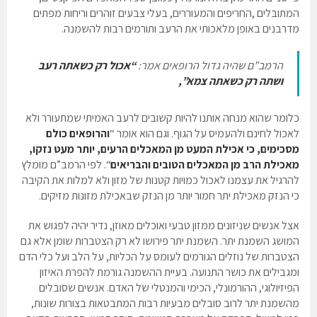
המתובלים ,החריפים והמעוררים, בעלי צבעים זוהרים וריחות מפתים
מדרבנים באופן מלאכותי את הרעב ותורמים רבות להשמנה.
הרמב”ם שהיה גדול הרופאים אמר:
“אכול רק כשאתה רעב
ושתה רק כשאתה צמא”,
כלומר שהוא מנחה אותנו להיות קשובים לרעב האמיתי שמתעורר ולא
לאכול לחינם ולהעמיס על הגוף. וגם הוא אומר “
והרופאים כולם
מסכימים, כי אכילת המעט מן המאכלים הרעים, יותר מעט נזקו,
מאכילת הרב מן המאכלים הטובים והבריאים
“. לפי הרמב”ם מומלץ
להרגיל את עצמנו לאכול כמויות קטנות של מזון ולא למלות את הקיבה
כי הנזק מאכילת יתר חמור יותר מן הנזק שבאכילת מזונות מזיקים.
אצל אנשים שניזונים ממזון טבעי ואוכלים מאוזן, נדיר יהיה לפגוש את
המושג השמנת יתר. השמנת יתר פירושו לא רק הצטברות שומן אלא גם
הצטברות של נוזלים הגורמים לעומס על הכליות, על הלב ועל כלי הדם
ומגבילים את כושר התנועה. בעיית ההשמנה גורמת להפרת האיזון
הפיזיולוגי, ההורמונלי, הכימי והמנטלי של האדם. אנשים שסובלים
מהשמנת יתר לרוב סובלים מבעיות רבות המתבטאות בצורות שונות,