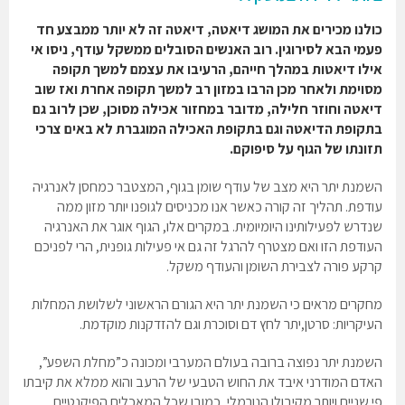
כולנו מכירים את המושג דיאטה, דיאטה זה לא יותר ממבצע חד
פעמי הבא לסירוגין. רוב האנשים הסובלים ממשקל עודף, ניסו אי
אילו דיאטות במהלך חייהם, הרעיבו את עצמם למשך תקופה
מסוימת ולאחר מכן הרבו במזון רב למשך תקופה אחרת ואז שוב
דיאטה וחוזר חלילה, מדובר במחזור אכילה מסוכן, שכן לרוב גם
בתקופת הדיאטה וגם בתקופת האכילה המוגברת לא באים צרכי
תזונתו של הגוף על סיפוקם.
השמנת יתר היא מצב של עודף שומן בגוף, המצטבר כמחסן לאנרגיה
עודפת. תהליך זה קורה כאשר אנו מכניסים לגופנו יותר מזון ממה
שנדרש לפעילותינו היומיומית. במקרים אלו, הגוף אוגר את האנרגיה
העודפת הזו ואם מצטרף להרגל זה גם אי פעילות גופנית, הרי לפניכם
קרקע פורה לצבירת השומן והעודף משקל.
מחקרים מראים כי השמנת יתר היא הגורם הראשוני לשלושת המחלות
העיקריות: סרטן,יתר לחץ דם וסוכרת וגם להזדקנות מוקדמת.
השמנת יתר נפוצה ברובה בעולם המערבי ומכונה כ”מחלת השפע”,
האדם המודרני איבד את החוש הטבעי של הרעב והוא ממלא את קיבתו
פי שניים ויותר מקיבולו הנורמלי, כמובן שכל המאכלים הפיקנטיים,