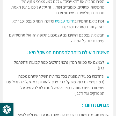
הסירו מהבית את “האוייבים” שלכם כמו: מצרכי מזון עתירי
פחמימות, מתוקים, מעובדים ועוד…זה יקל עליכם וברגע האמת
תבחרו בתחליפים בריאים ומזינים.
זכרו כי אם תתמידו ב
תזונה טבעית
ומזינה, הגוף מעצמו כבר לא
יחשוק יותר במאכלים מזיקים.
חבקו את עצמכם והיטיבו עם עצמכם בתקופה הזו ואל תחמירו עם
עצמכם יתר על המידה.
השיטה היעילה ביותר להפחתת המשקל היא :
לצמצם את כמויות המזון (רצוי להקציב מנות קבועות ולהסתפק
בהן)
ולהרבות בפעילות גופנית בכל צורותיה העיקר שתהנו ממנה .
(כמובן שאדם בעל משקל כבד צריך להפחית במשקל ולהתחיל עם
פעילות גופנית מתונה בקצב איטי על מנת לא להעמיס על
המפרקים ועל הלב.)
פתח סרגל 
מבחינת תזונה:
קיימים תפריטים שונים בשיטת הבריאות הטבעית שיכולים לסייע