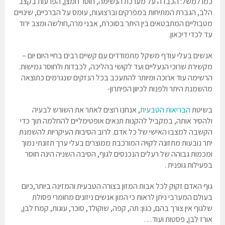
כמו למשל: הכבדה על מערכת הנשימה, חוסר חמצן, הפרעות בקצב
הלב, הגברת המתיחות במפרקים וברצועות, עומס על הברכיים, שינויים
מטבוליים המתבטאים בין היתר בסוכרת, אבני מרה,חולשה ומצב ירוד
עד לכדי דיכאון.
אנשים בעלי עודף משקל מתמודדים עם קשיים רבים בחיי היום יום –
מקשירת שרוכי הנעליים ועד לקושי בהליכה, לכבדות ולחוסר גמישות.
הרשימה עוד ארוכה ומיותר להתעכב בכל הנזקים שנגרמים כתוצאה
מהשמנת היתר ולפנות לכיוון הפיתרון-
בשיטת
הבריאות הטבעית
, אנחנו רוצים לאתר את השורש לבעיה
ולהסיר אותה, במקביל להקנות תנאים אופטימליים להחלמה תוך כדי
הקשבה למצבו האישי של כל אדם. לרוב הסיבות העיקריות להשמנת
יתר נובעות מתזונה לקויה המורכבת ממוצרים בעלי ערך תזונתי נמוך
ומכמות גבוהה של רעלים הנכנסים לגוף, הסיבה השניה הינה חוסר
בפעילות גופנית .
גוף האדם זקוק לכל אבות המזון בצורה הטבעית והמזינה ביותר,כיום
בעולם המערבי ניתן לראות כי המון אנשים ניזונים מחומרי פסולת
שלגוף אין צורך בהם, כגון: תה, קפה, שוקולד, סוכר, עוגות, קמח לבן,
אורז לבן, פסטות ועוד…